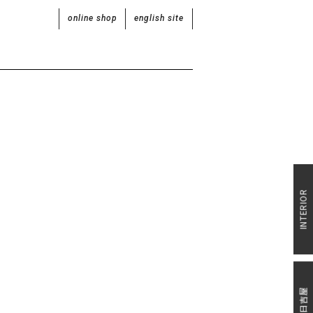
online shop
english site
INTERIOR