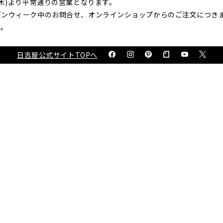
(木)より平常通りの営業となります。
デンウィーク中のお問合せ、オンラインショップからのご注文につき
す。
日吉屋公式サイトTOPへ
新たに、京和傘の伝統を我々と一緒に次世代につないでいって頂ける
は不問です。やる気と根気のある方の応募をお待ちしております。
お問合せ・お申込みはこちらでご覧ください。
/en-gage.net/hiyoshiya/