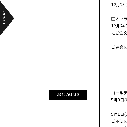
12月25
menu
□オン
12月2
にご注文
ご迷惑
ゴール
2021/04/30
5月3日
5月1日
ご不便