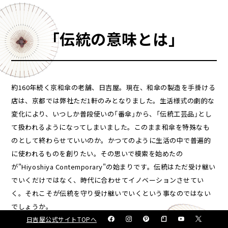
「伝統の意味とは」
株式会社日吉屋
INTERIOR
約160年続く京和傘の老舗、日吉屋。
現在、和傘の製造を手掛ける
店は、京都では弊社ただ1軒のみとなりました。
生活様式の劇的な
変化により、いつしか普段使いの「番傘」から、「伝統工芸品」
とし
て扱われるようになってしまいました。このまま和傘を特殊なも
のとして
終わらせていいのか。かつてのように生活の中で普遍的
に使われるものを創りたい。
その思いで模索を始めたの
が"Hiyoshiya Contemporary"の始まりです。
伝統はただ受け継い
でいくだけではなく、時代に合わせてイノベーションさせてい
く。
それこそが伝統を守り受け継いでいくという事なのではない
でしょうか。
日吉屋公式サイトTOPへ