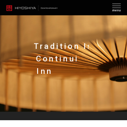
menu
Tradition Is
Continuing
KOTORI
MOTO
BLOOM
RYOTEN
Innovation
NODATE
OTHERS
ー 伝統は革新の連続 ー